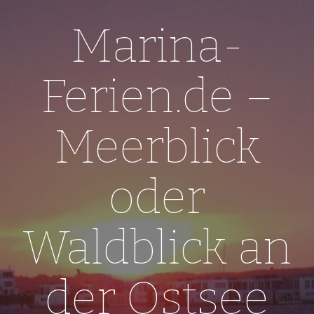
Skip
to
Marina-
content
Ferien.de –
Meerblick
oder
Waldblick an
der Ostsee