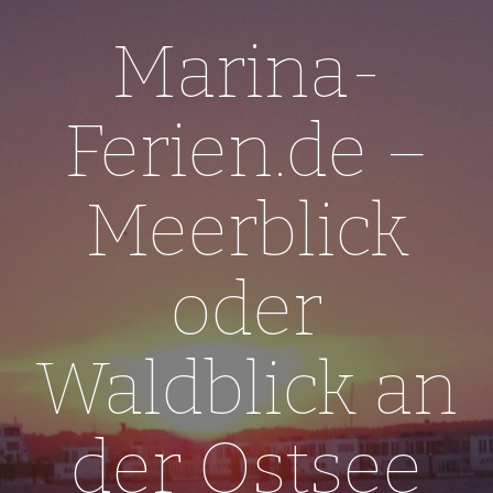
Skip
to
Marina-
content
Ferien.de –
Meerblick
oder
Waldblick an
der Ostsee