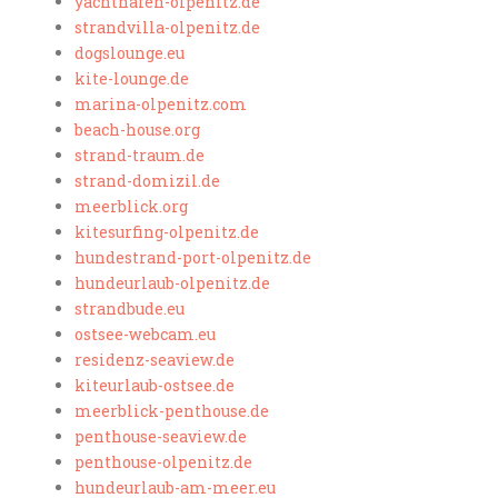
yachthafen-olpenitz.de
strandvilla-olpenitz.de
dogslounge.eu
kite-lounge.de
marina-olpenitz.com
beach-house.org
strand-traum.de
strand-domizil.de
meerblick.org
kitesurfing-olpenitz.de
hundestrand-port-olpenitz.de
hundeurlaub-olpenitz.de
strandbude.eu
ostsee-webcam.eu
residenz-seaview.de
kiteurlaub-ostsee.de
meerblick-penthouse.de
penthouse-seaview.de
penthouse-olpenitz.de
hundeurlaub-am-meer.eu