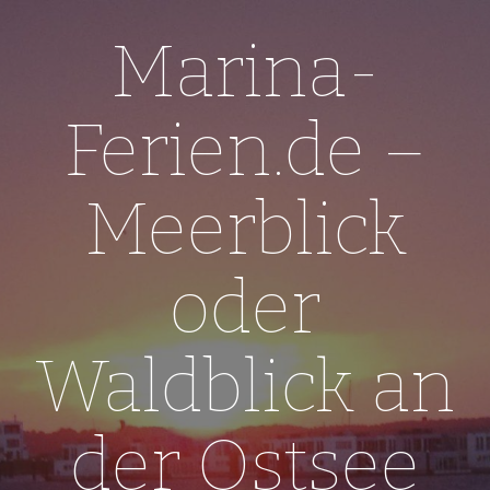
Skip
to
Marina-
content
Ferien.de –
Meerblick
oder
Waldblick an
der Ostsee