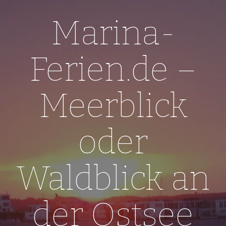
Skip
to
Marina-
content
Ferien.de –
Meerblick
oder
Waldblick an
der Ostsee