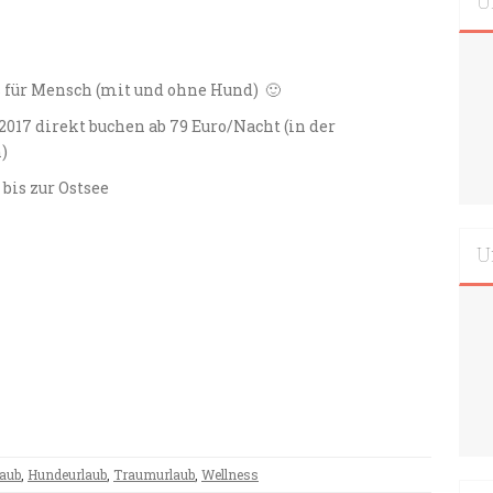
U
 für Mensch (mit und ohne Hund) 🙂
17 direkt buchen ab 79 Euro/Nacht (in der
)
 bis zur Ostsee
U
aub
,
Hundeurlaub
,
Traumurlaub
,
Wellness