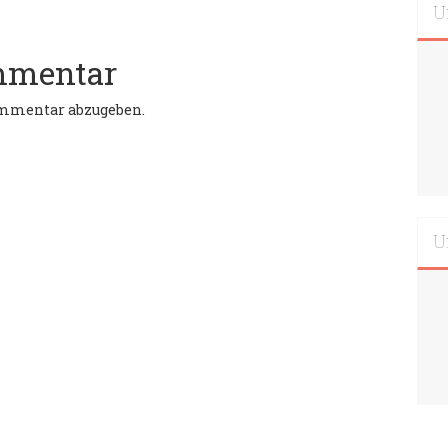
U
mmentar
ommentar abzugeben.
U