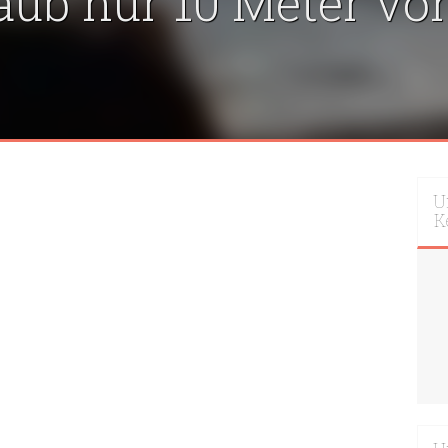
ub nur 10 Meter von
U
K