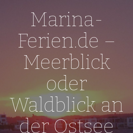
Skip
to
Marina-
content
Ferien.de –
Meerblick
oder
Waldblick an
der Ostsee