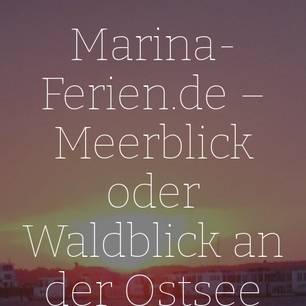
Skip
to
Marina-
content
Ferien.de –
Meerblick
oder
Waldblick an
der Ostsee